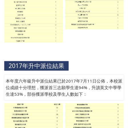
2017年升中派位結果
本年度六年級升中派位結果已於2017年7月11日公佈，本校派
位成績十分理想，獲派首三志願學生達94%，升讀英文中學學
生達53%，部份獲派學校及學生人數如下：