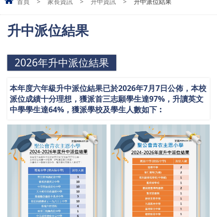
首頁
>
家長資訊
>
升中資訊
>
升中派位結果
升中派位結果
2026年升中派位結果
本年度六年級升中派位結果已於
2026
年
7
月
7
日
公佈，本校
派位成績十分理想，獲派首三志願學生
達
97
%
，
升讀英文
中學學生
達
64%
，
獲派學校及學生人數如下
︰