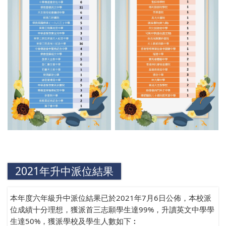
2021年升中派位結果
本年度六年級升中派位結果已於2021年7月6日公佈，本校派
位成績十分理想，獲派首三志願學生達99%，升讀英文中學學
生達50%，獲派學校及學生人數如下︰