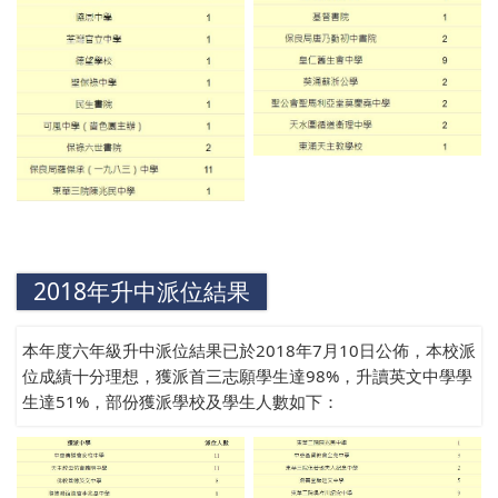
2018年升中派位結果
本年度六年級升中派位結果已於2018年7月10日公佈，本校派
位成績十分理想，獲派首三志願學生達98%，升讀英文中學學
生達51%，部份獲派學校及學生人數如下：