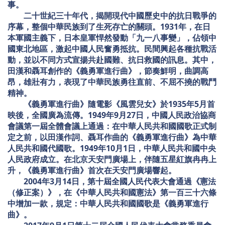
事。
二十世紀三十年代，揭開現代中國歷史中的抗日戰爭的
序幕，整個中華民族到了生死存亡的關頭。1931年，在日
本軍國主義下，日本皇軍悍然發動「九一八事變」，佔領中
國東北地區，激起中國人民奮勇抵抗。民間興起各種抗戰活
動，並以不同方式宣揚共赴國難、抗日救國的訊息。其中，
田漢和聶耳創作的《義勇軍進行曲》，節奏鮮明，曲調高
昂，雄壯有力，表現了中華民族勇往直前、不屈不撓的戰鬥
精神。
《義勇軍進行曲》隨電影《風雲兒女》於1935年5月首
映後，全國廣為流傳。1949年9月27日，中國人民政治協商
會議第一屆全體會議上通過：在中華人民共和國國歌正式制
定之前，以田漢作詞、聶耳作曲的《義勇軍進行曲》為中華
人民共和國代國歌。1949年10月1日，中華人民共和國中央
人民政府成立。在北京天安門廣場上，伴隨五星紅旗冉冉上
升，《義勇軍進行曲》首次在天安門廣場響起。
2004年3月14日，第十屆全國人民代表大會通過《憲法
（修正案）》，在《中華人民共和國憲法》第一百三十六條
中增加一款，規定：中華人民共和國國歌是《義勇軍進行
曲》。