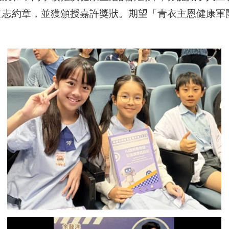
立志約章，並獲頒授嘉許獎狀。期望「青衣主恩健康軍