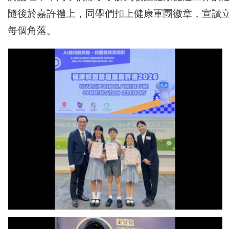
隨後於嘉許禮上，同學們扣上健康軍團徽章，宣讀
每個角落。