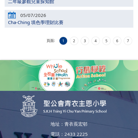
二年級參觀兒童探知館
05/07/2026
Cha-Ching 填色學理財比賽
頁面:
1
2
3
4
5
6
7
地址：青衣長宏邨
電話：2433 2225