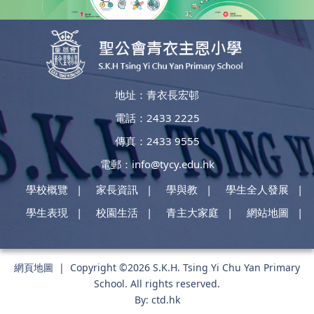
地址：青衣長宏邨
電話：2433 2225
傳真：2433 9555
電郵：
info@tycy.edu.hk
學校概覽
家長資訊
學與教
學生全人發展
學生表現
校園生活
青主大家庭
網站地圖
網頁地圖
| Copyright ©
2026 S.K.H. Tsing Yi Chu Yan Primary
School. All rights reserved.
By: ctd.hk