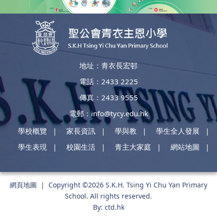
地址：青衣長宏邨
電話：2433 2225
傳真：2433 9555
電郵：
info@tycy.edu.hk
學校概覽
家長資訊
學與教
學生全人發展
學生表現
校園生活
青主大家庭
網站地圖
網頁地圖
| Copyright ©
2026 S.K.H. Tsing Yi Chu Yan Primary
School. All rights reserved.
By: ctd.hk